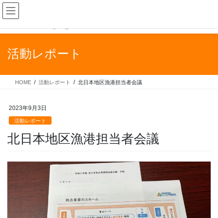
コ
ナ
ン
ビ
テ
ゲ
ン
ー
ツ
シ
活動レポート
に
ョ
移
ン
動
に
HOME
活動レポート
北日本地区漁港担当者会議
移
動
2023年9月3日
活動レポート
北日本地区漁港担当者会議