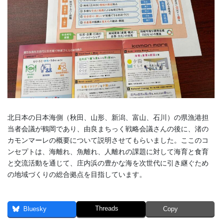
北日本の日本海側（秋田、山形、新潟、富山、石川）の県漁港担
当者会議が鶴岡であり、由良まちっく戦略会議さんの後に、渚の
カモンマーレの概要について説明させてもらいました。ここのコ
ンセプトは、海離れ、魚離れ、人離れの課題に対して海育と食育
と交流活動を通じて、庄内浜の豊かな海を次世代に引き継ぐため
の地域づくりの総合拠点を目指しています。
Threads
Bluesky
Copy